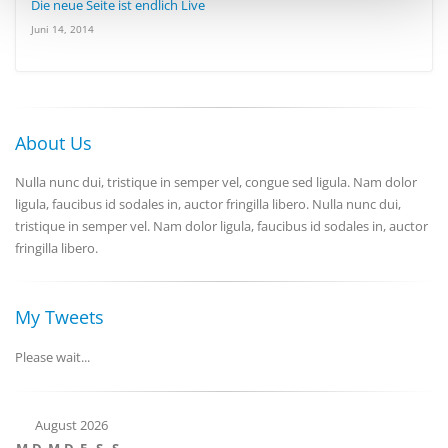
Die neue Seite ist endlich Live
analysieren. Außerdem geben wir Informationen zu Ihrer
Juni 14, 2014
Verwendung unserer Website an unsere Partner für
soziale Medien, Werbung und Analysen weiter. Unsere
Partner führen diese Informationen möglicherweise mit
weiteren Daten zusammen, die Sie ihnen bereitgestellt
haben oder die sie im Rahmen Ihrer Nutzung der Dienste
About Us
gesammelt haben.
Nulla nunc dui, tristique in semper vel, congue sed ligula. Nam dolor
ligula, faucibus id sodales in, auctor fringilla libero. Nulla nunc dui,
tristique in semper vel. Nam dolor ligula, faucibus id sodales in, auctor
fringilla libero.
My Tweets
Please wait...
August 2026