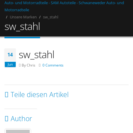
Auto- und Motorradteile - SAM Autoteile - Schwaneweder Auto- und
Motorradteile
Unsere Marken
sw_stahl
sw_stahl
sw_stahl
14
Jun
By Chris
0 Comments
Teile diesen Artikel
Author