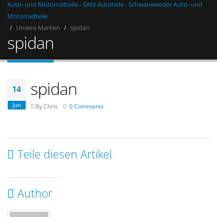
Auto- und Motorradteile - SAM Autoteile - Schwaneweder Auto- und
Motorradteile
Unsere Marken
spidan
spidan
spidan
14
Jun
By Chris
0 Comments
Teile diesen Artikel
Author