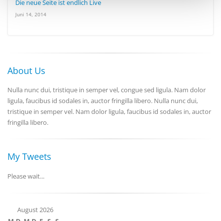
Die neue Seite ist endlich Live
analysieren. Außerdem geben wir Informationen zu Ihrer
Juni 14, 2014
Verwendung unserer Website an unsere Partner für
soziale Medien, Werbung und Analysen weiter. Unsere
Partner führen diese Informationen möglicherweise mit
weiteren Daten zusammen, die Sie ihnen bereitgestellt
haben oder die sie im Rahmen Ihrer Nutzung der Dienste
About Us
gesammelt haben.
Nulla nunc dui, tristique in semper vel, congue sed ligula. Nam dolor
ligula, faucibus id sodales in, auctor fringilla libero. Nulla nunc dui,
tristique in semper vel. Nam dolor ligula, faucibus id sodales in, auctor
fringilla libero.
My Tweets
Please wait...
August 2026