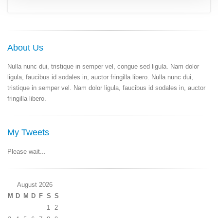
Verwendung unserer Website an unsere Partner für
soziale Medien, Werbung und Analysen weiter. Unsere
Partner führen diese Informationen möglicherweise mit
weiteren Daten zusammen, die Sie ihnen bereitgestellt
About Us
haben oder die sie im Rahmen Ihrer Nutzung der Dienste
gesammelt haben.
Nulla nunc dui, tristique in semper vel, congue sed ligula. Nam dolor
ligula, faucibus id sodales in, auctor fringilla libero. Nulla nunc dui,
tristique in semper vel. Nam dolor ligula, faucibus id sodales in, auctor
fringilla libero.
My Tweets
Please wait...
August 2026
M
D
M
D
F
S
S
1
2