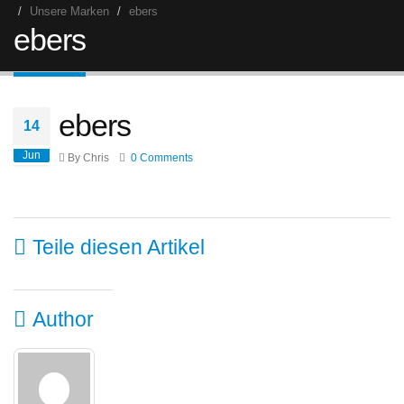
Unsere Marken
ebers
ebers
ebers
14
Jun
By Chris
0 Comments
Teile diesen Artikel
Author