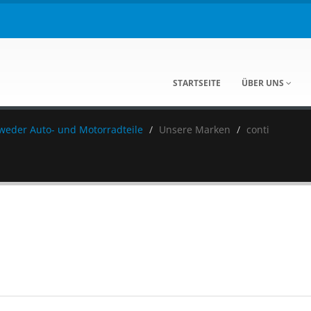
STARTSEITE
ÜBER UNS
eweder Auto- und Motorradteile
Unsere Marken
conti