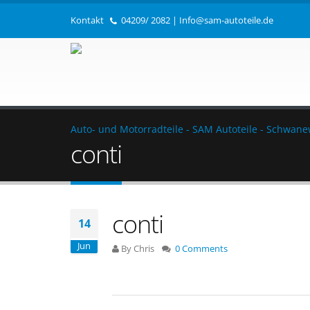
Kontakt
04209/ 2082
|
Info@sam-autoteile.de
Auto- und Motorradteile - SAM Autoteile - Schwan
conti
conti
14
Jun
By Chris
0 Comments