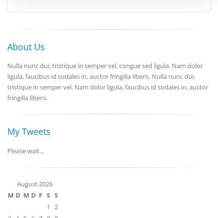
Verwendung unserer Website an unsere Partner für
soziale Medien, Werbung und Analysen weiter. Unsere
Partner führen diese Informationen möglicherweise mit
weiteren Daten zusammen, die Sie ihnen bereitgestellt
About Us
haben oder die sie im Rahmen Ihrer Nutzung der Dienste
gesammelt haben.
Nulla nunc dui, tristique in semper vel, congue sed ligula. Nam dolor
ligula, faucibus id sodales in, auctor fringilla libero. Nulla nunc dui,
tristique in semper vel. Nam dolor ligula, faucibus id sodales in, auctor
fringilla libero.
My Tweets
Please wait...
August 2026
M
D
M
D
F
S
S
1
2