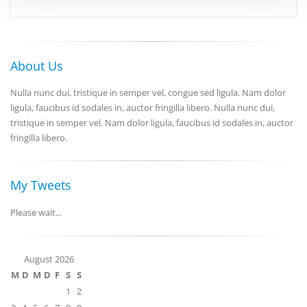
Verwendung unserer Website an unsere Partner für
soziale Medien, Werbung und Analysen weiter. Unsere
Partner führen diese Informationen möglicherweise mit
weiteren Daten zusammen, die Sie ihnen bereitgestellt
About Us
haben oder die sie im Rahmen Ihrer Nutzung der Dienste
gesammelt haben.
Nulla nunc dui, tristique in semper vel, congue sed ligula. Nam dolor
ligula, faucibus id sodales in, auctor fringilla libero. Nulla nunc dui,
tristique in semper vel. Nam dolor ligula, faucibus id sodales in, auctor
fringilla libero.
My Tweets
Please wait...
August 2026
M
D
M
D
F
S
S
1
2