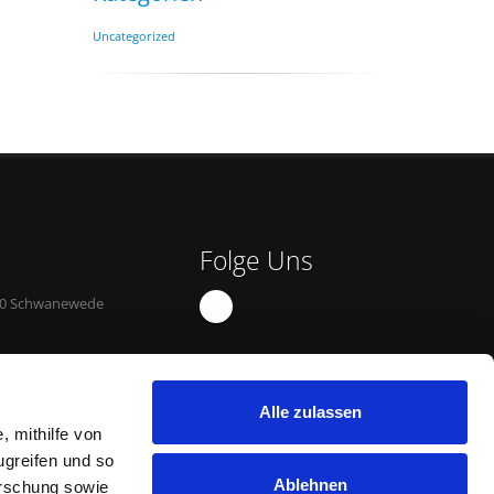
Uncategorized
Folge Uns
8790 Schwanewede
Alle zulassen
, mithilfe von
ugreifen und so
Ablehnen
orschung sowie