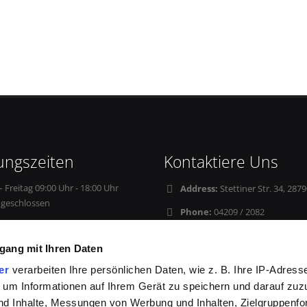
ungszeiten
Kontaktiere Uns
 Freitag 09:00 Uhr - 18:00 Uhr
Address:
Stettiner Str. 34, 2
geschlossen
Phone:
04209 / 2082
Email:
Info@Sam-Autoteile.de
gang mit Ihren Daten
er
verarbeiten Ihre persönlichen Daten, wie z. B. Ihre IP-Adresse
 um Informationen auf Ihrem Gerät zu speichern und darauf zuz
nd Inhalte, Messungen von Werbung und Inhalten, Zielgruppenf