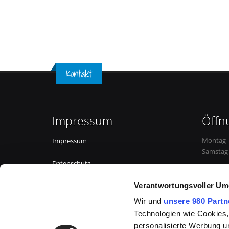
Kontakt
Impressum
Öffn
Montag –
Impressum
Samstag 
Datenschutz
Verantwortungsvoller Um
Wir und
unsere 980 Partn
Technologien wie Cookies,
personalisierte Werbung u