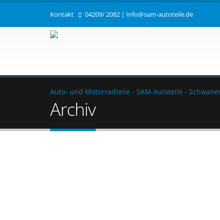
Kontakt
04209/ 2082
|
Info@sam-autoteile.de
Auto- und Motorradteile - SAM Autoteile - Schwan
Archiv