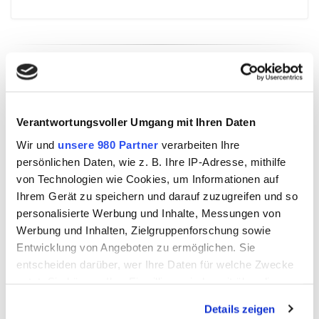
About Us
Nulla nunc dui, tristique in semper vel, congue sed ligula. Nam dolor
ligula, faucibus id sodales in, auctor fringilla libero. Nulla nunc dui,
Verantwortungsvoller Umgang mit Ihren Daten
tristique in semper vel. Nam dolor ligula, faucibus id sodales in, auctor
fringilla libero.
Wir und
unsere 980 Partner
verarbeiten Ihre
persönlichen Daten, wie z. B. Ihre IP-Adresse, mithilfe
von Technologien wie Cookies, um Informationen auf
My Tweets
Ihrem Gerät zu speichern und darauf zuzugreifen und so
personalisierte Werbung und Inhalte, Messungen von
Please wait...
Werbung und Inhalten, Zielgruppenforschung sowie
Entwicklung von Angeboten zu ermöglichen. Sie
entscheiden darüber, wer Ihre Daten für welche Zwecke
August 2026
nutzt. Sie können Ihre Einwilligung jederzeit über die
M
D
M
D
F
S
S
Cookie-Erklärung oder durch Klicken auf das Privacy
1
2
Details zeigen
Trigger Symbol ändern oder widerrufen