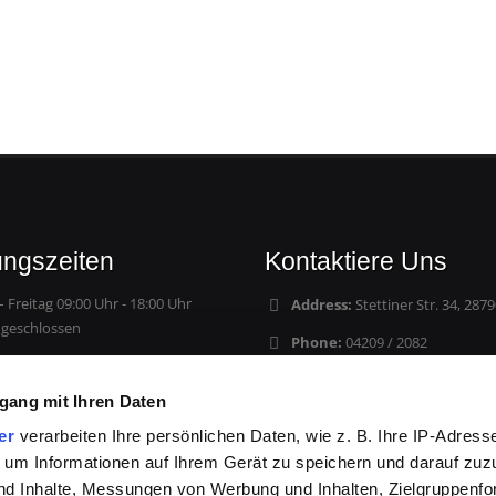
ungszeiten
Kontaktiere Uns
 Freitag 09:00 Uhr - 18:00 Uhr
Address:
Stettiner Str. 34, 2
geschlossen
Phone:
04209 / 2082
Email:
Info@Sam-Autoteile.de
gang mit Ihren Daten
er
verarbeiten Ihre persönlichen Daten, wie z. B. Ihre IP-Adresse
 um Informationen auf Ihrem Gerät zu speichern und darauf zuz
nd Inhalte, Messungen von Werbung und Inhalten, Zielgruppenf