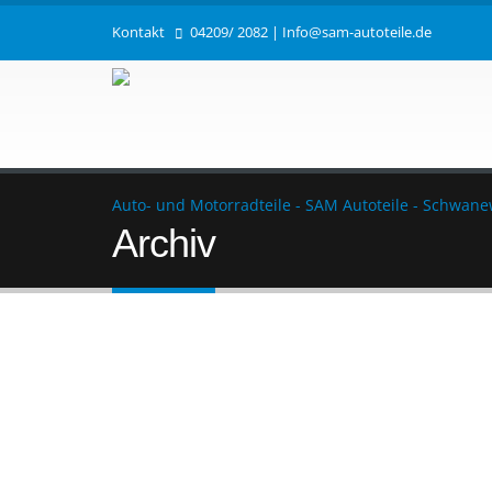
Kontakt
04209/ 2082
|
Info@sam-autoteile.de
Auto- und Motorradteile - SAM Autoteile - Schwan
Archiv