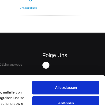
Uncategorized
Folge Uns
8790 Schwanewede
Alle zulassen
, mithilfe von
ugreifen und so
Ablehnen
orschung sowie